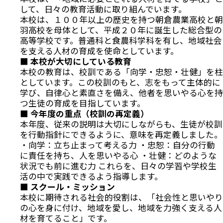
して、日々の教育活動に取り組んでいます。
本校は、１００年以上の歴史を持つ朝倉農業高校と朝
羽高校を母体として、平成２０年に誕生した総合型の
高等学校です。普通科と食農科学科を有し、地域社会
を支える人材の育成を使命としています。
■
本校が大切にしている教育
本校の教育は、校訓である「向学・忠恕・壮健」を柱
としています。この校訓のもと、志をもって主体的に
学び、自律心と素直さを備え、他者を思いやる心を持
つ生徒の育成を目指しています。
■
今年度の重点（校訓の再定義）
本年度、従来の説明は大切にしながらも、生徒が校訓
を行動指針にできるように、意味を再定義しました。
・向学：立ち止まって考える力 ・忠恕：自分の行動
に責任を持ち、人を思いやる心 ・壮健：どのような
状況でも前に進む力 これらを、日々の学習や学校生
活の中で実践できるよう指導します。
■
スクール・ミッション
本校に期待される社会的役割は、「社会性と思いやり
の心を身に付け、地域を愛し、地域を力強く支える人
材を育てること」です。