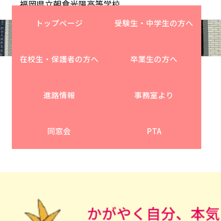
福岡県立朝倉光陽高等学校
校長 矢野 信一
トップページ
受験生・中学生の方へ
在校生・保護者の方へ
卒業生の方へ
進路情報
事務室より
同窓会
PTA