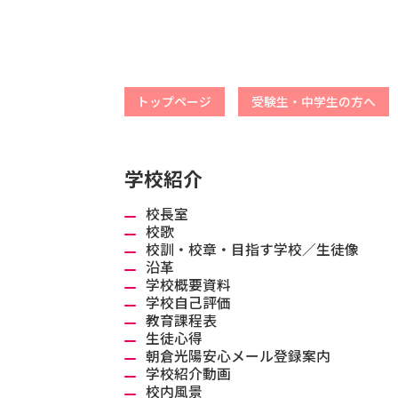
トップページ
受験生・中学生の方へ
学校紹介
校長室
校歌
校訓・校章・目指す学校／生徒像
沿革
学校概要資料
学校自己評価
教育課程表
生徒心得
朝倉光陽安心メール登録案内
学校紹介動画
校内風景