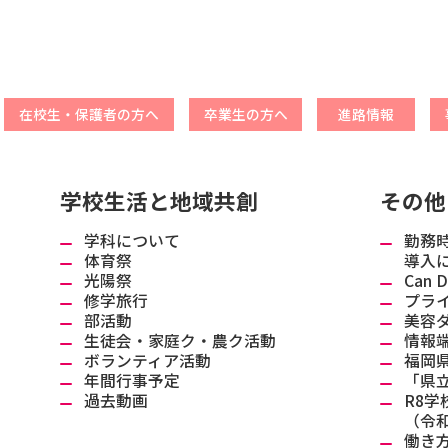
在校生・保護者の方へ
卒業生の方へ
進路情報
学校生活と地域共創
その他
学科について
勤務
体育祭
導入
光陽祭
Can 
修学旅行
プラ
部活動
美容
生徒会・家庭ク・農ク活動
情報
ボランティア活動
福岡
年間行事予定
「県
過去動画
R8学
（令和
働き