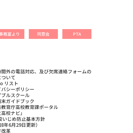
事務室より
同窓会
PTA
時間外の電話対応、及び欠席連絡フォームの
について
Do リスト
イバシーポリシー
ダブルスクール
端末ガイドブック
県教育庁高校教育課ポータル
立高校ナビ」
校いじめ防止基本方針
8年6月29日更新）
方改革